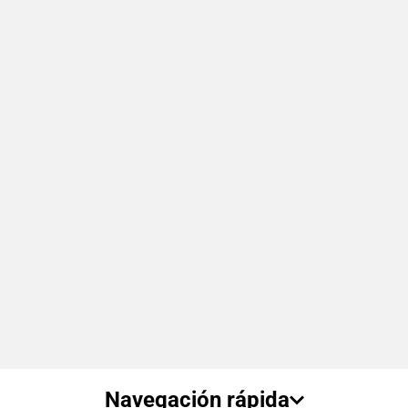
Navegación rápida